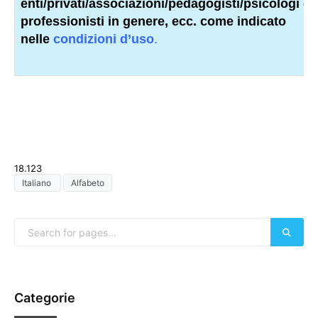
enti/privati/associazioni/
pedagogisti
/psicologi o a
professionisti
in genere, ecc. come indicato
nelle
condizioni d’uso
.
18.123
Italiano
Alfabeto
Categorie