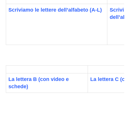
Scriviamo le lettere dell’alfabeto (A-L)
Scriviam
dell’alf
La lettera B (con video e
La lettera C (co
schede)