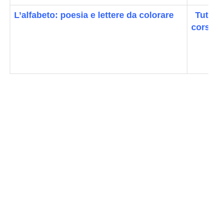
L’alfabeto: poesia e lettere da colorare
Tutte
corsiv