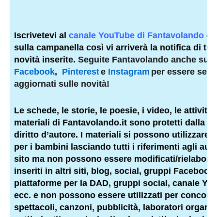
Iscrivetevi al
canale YouTube di Fantavolando
e 
sulla campanella così vi arriverà la notifica di tutt
novità inserite.
Seguite Fantavolando anche su
Facebook
,
Pinterest
e
Instagram
per essere sem
aggiornati sulle novità!
Le schede, le storie, le poesie, i video, le attività e
materiali di Fantavolando.it sono protetti dalla l
diritto d’autore. I materiali si possono utilizzare 
per i bambini lasciando tutti i riferimenti agli auto
sito ma non possono essere modificati/rielaborat
inseriti in altri siti, blog, social, gruppi Facebook,
piattaforme per la DAD, gruppi social, canale Yo
ecc. e non possono essere utilizzati per concorsi,
spettacoli, canzoni, pubblicità, laboratori organiz