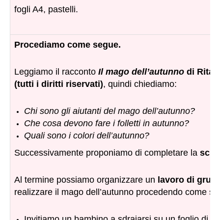
fogli A4, pastelli.
Procediamo come segue.
Leggiamo il racconto
Il mago dell’autunno
di Rita 
(tutti i diritti riservati)
, quindi chiediamo:
Chi sono gli aiutanti del mago dell’autunno?
Che cosa devono fare i folletti in autunno?
Quali sono i colori dell’autunno?
Successivamente proponiamo di completare la
sch
Al termine possiamo organizzare un
lavoro di grup
realizzare il mago dell’autunno procedendo come se
Invitiamo un bambino a sdraiarsi su un foglio di ca