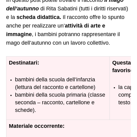
In questo post potete trovare il racconto
Il mago
dell’autunno
di Rita Sabatini (tutti i diritti riservati)
e la
scheda didattica.
Il racconto offre lo spunto
anche per realizzare un’
attività di arte e
immagine
, i bambini potranno rappresentare il
mago dell’autunno con un lavoro collettivo.
Destinatari:
Questa at
favorisce
bambini della scuola dell’infanzia
(lettura del racconto e cartellone)
la capac
bambini della scuola primaria (classe
compre
seconda – racconto, cartellone e
testo.
schede).
Materiale occorrente: