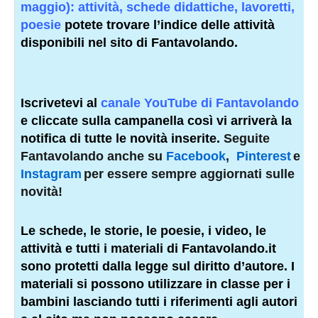
maggio): attività, schede didattiche, lavoretti,
poesie
potete trovare l’indice delle attività
disponibili
nel sito di Fantavolando.
Iscrivetevi al
canale YouTube di Fantavolando
e cliccate sulla campanella così vi arriverà la
notifica di tutte le novità inserite.
Seguite
Fantavolando anche su
Facebook
,
Pinterest
e
Instagram
per essere sempre aggiornati sulle
novità!
Le schede, le storie, le poesie, i video, le
attività e tutti i materiali di Fantavolando.it
sono protetti dalla legge sul diritto d’autore. I
materiali si possono utilizzare in classe per i
bambini lasciando tutti i riferimenti agli autori