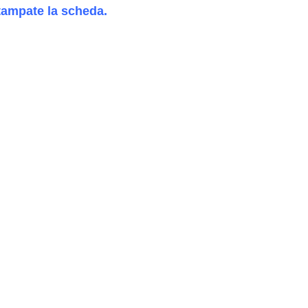
tampate
l
a scheda.