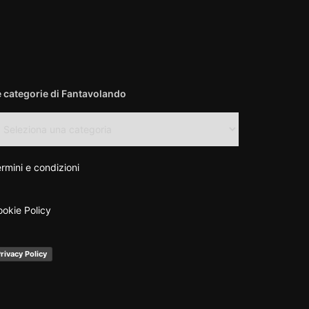
e categorie di Fantavolando
e
tegorie
antavolando
rmini e condizioni
okie Policy
rivacy Policy