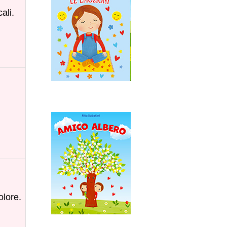
ali.
olore.