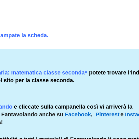
tampate
l
a scheda.
aria: matematica classe seconda
“
potete trova
re l’in
l sito per la classe seconda.
lando
e cliccate sulla campanella così vi arriverà la
e Fantavolando anche su
Facebook
,
Pinterest
e
Inst
à!