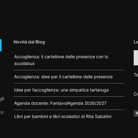
Novità dal Blog
L
L
Accoglienza: il cartellone delle presenze con lo
ca
scuolabus
di
F
Te
Accoglienza: idee per il cartellone delle presenze
Idee per l’accoglienza: una simpatica tartaruga
Co
gli
Agenda docente: FantavolAgenda 2026/2027
zo
P
Libri per bambini e libri scolastici di Rita Sabatini