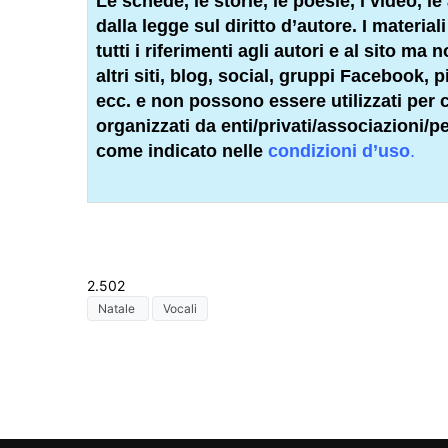
Le schede, le storie, le poesie, i video, le 
dalla legge sul diritto d’autore. I materia
tutti i riferimenti agli autori e al sito ma
altri siti, blog, social, gruppi Facebook,
ecc. e non possono essere utilizzati per co
organizzati da enti/privati/associazioni/
pe
come indicato nelle
condizioni d’uso
.
2.502
Natale
Vocali