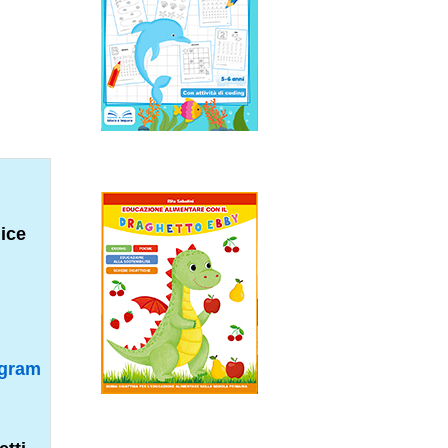
dice
agram