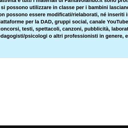
attività e tutti i materiali di Fantavolando.it sono prot
li si possono utilizzare in classe per i bambini lascia
 non possono essere modificati/rielaborati, né inseriti 
 piattaforme per la DAD, gruppi social, canale YouTube
ncorsi, testi, spettacoli, canzoni, pubblicità, labora
dagogisti
/psicologi o altri
professionisti
in genere, e