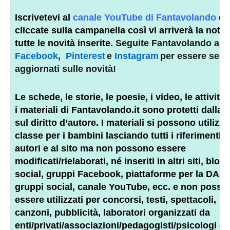
Iscrivetevi al
canale YouTube di Fantavolando
e
cliccate sulla campanella così vi arriverà la notifi
tutte le novità inserite.
Seguite Fantavolando an
Facebook
,
Pinterest
e
Instagram
per essere sem
aggiornati sulle novità!
Le schede, le storie, le poesie, i video, le attività e
i materiali di Fantavolando.it sono protetti dalla 
sul diritto d’autore. I materiali si possono utilizza
classe per i bambini lasciando tutti i riferimenti a
autori e al sito ma non possono essere
modificati/rielaborati, né inseriti in altri siti, blog,
social, gruppi Facebook, piattaforme per la DAD,
gruppi social, canale YouTube, ecc. e non posso
essere utilizzati per concorsi, testi, spettacoli,
canzoni, pubblicità, laboratori organizzati da
enti/privati/associazioni/
pedagogisti
/psicologi o a