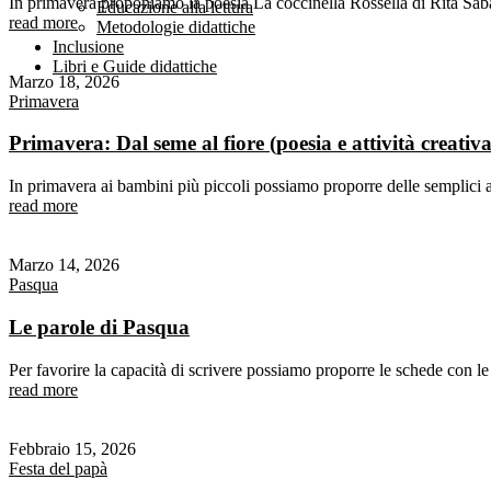
In primavera proponiamo la poesia La coccinella Rossella di Rita Sabatin
Educazione alla lettura
read more
Metodologie didattiche
Inclusione
Libri e Guide didattiche
Marzo 18, 2026
Primavera
Primavera: Dal seme al fiore (poesia e attività creativa
In primavera ai bambini più piccoli possiamo proporre delle semplici at
read more
Marzo 14, 2026
Pasqua
Le parole di Pasqua
Per favorire la capacità di scrivere possiamo proporre le schede con le
read more
Febbraio 15, 2026
Festa del papà