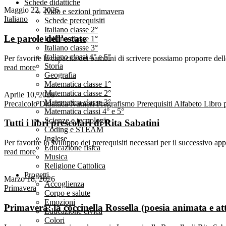
Schede didattiche
Maggio 22, 2026
Nido e sezioni primavera
Italiano
Schede prerequisiti
Italiano classe 2°
Le parole dell’estate
Italiano classe 1°
Italiano classe 3°
Italiano classi 4° e 5°
Per favorire la capacità dei bambini di scrivere possiamo proporre del
Storia
read more
Geografia
Matematica classe 1°
Matematica classe 2°
Aprile 10, 2026
Matematica classe 3°
Precalcolo
Didattica
Numeri
Pregrafismo
Prerequisiti
Alfabeto
Libro 
Matematica classi 4° e 5°
Scienze e tecnologia
Tutti i libri prescolari di Rita Sabatini
Coding e STEAM
Inglese
Per favorire lo sviluppo dei prerequisiti necessari per il successivo ap
Educazione fisica
read more
Musica
Religione Cattolica
Progetti
Marzo 18, 2026
Accoglienza
Primavera
Corpo e salute
Emozioni
Primavera: la coccinella Rossella (poesia animata e att
Educazione civica
Colori