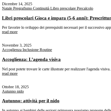
Dicembre 14, 2025
Natale
Pregrafismo
Continuità
Libro prescolare
Precalcolo
Libri prescolari Gioca e impara (5-6 anni): Prescrittu
Per favorire lo sviluppo dei prerequisiti necessari per il successivo ap
read more
Novembre 3, 2025
Accoglienza
Inclusione
Routine
Accoglienza: L’agenda visiva
Nel post potete trovare le carte illustrate per realizzare l'agenda visi
read more
Ottobre 18, 2025
Autunno
nido
Autunno: attività per il nido
In autunno ai bambini delle sezioni primavera possiamo proporre delle