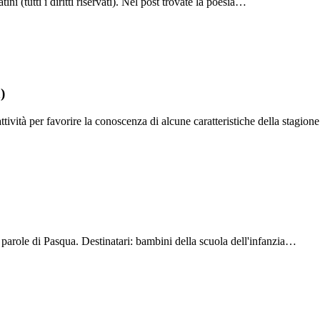
i (tutti i diritti riservati). Nel post trovate la poesia…
)
tività per favorire la conoscenza di alcune caratteristiche della stagio
 parole di Pasqua. Destinatari: bambini della scuola dell'infanzia…