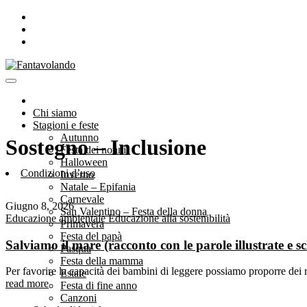
Chi siamo
Stagioni e feste
Autunno
Sostegno – Inclusione
Festa dei nonni
Halloween
Condizioni d’uso
Inverno
Natale – Epifania
Carnevale
Giugno 8, 2026
San Valentino – Festa della donna
Educazione ambientale
Educazione alla sostenibilità
Primavera
Festa del papà
Salviamo il mare (racconto con le parole illustrate e s
Pasqua
Festa della mamma
Per favorire la capacità dei bambini di leggere possiamo proporre dei ra
Estate
read more
Festa di fine anno
Canzoni