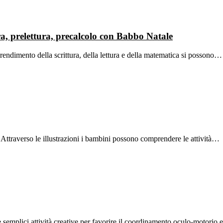
ra, prelettura, precalcolo con Babbo Natale
prendimento della scrittura, della lettura e della matematica si possono…
va. Attraverso le illustrazioni i bambini possono comprendere le attività…
 semplici attività creative per favorire il coordinamento oculo-motorio