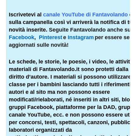
Iscrivetevi al
canale YouTube di Fantavolando
e 
sulla campanella così vi arriverà la notifica di tutt
novità inserite.
Seguite Fantavolando anche su
Facebook
,
Pinterest
e
Instagram
per essere sem
aggiornati sulle novità!
Le schede, le storie, le poesie, i video, le attività e
materiali di Fantavolando.it sono protetti dalla l
diritto d’autore. I materiali si possono utilizzare i
classe per i bambini lasciando tutti i riferimenti a
autori e al sito ma non possono essere
modificati/rielaborati, né inseriti in altri siti, blog,
gruppi Facebook, piattaforme per la DAD, gruppi 
canale YouTube, ecc. e non possono essere utiliz
per concorsi, testi, spettacoli, canzoni, pubblicità
laboratori organizzati da