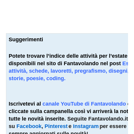
Suggerimenti
Potete trovare l’indice delle attività per l’estate
disponibili nel sito di Fantavolando nel post
Esta
attività, schede, lavoretti, pregrafismo, disegni,
storie, poesie, coding.
Iscrivetevi al
canale YouTube di Fantavolando
e
cliccate sulla campanella così vi arriverà la notifi
tutte le novità inserite.
Seguite Fantavolando.it 
su
Facebook
,
Pinterest
e
Instagram
per essere
sempre aggiornati sulle novità!