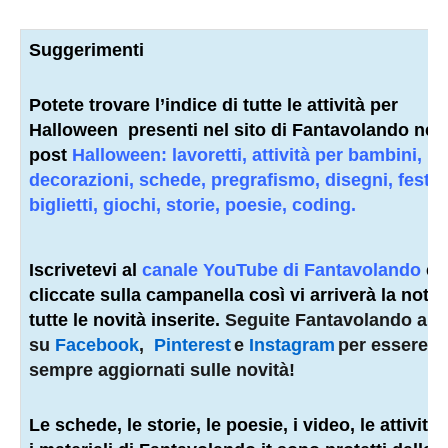
Suggerimenti
Potete trovare l’indice di tutte le attività
per
Halloween
presenti nel sito di Fantavolando nel
post
Halloween: lavoretti, attività per bambini,
decorazioni, schede, pregrafismo, disegni, feston
biglietti, giochi, storie, poesie, coding.
Iscrivetevi al
canale YouTube di Fantavolando
e
cliccate sulla campanella così vi arriverà la notifi
tutte le novità inserite.
Seguite Fantavolando an
su
Facebook
,
Pinterest
e
Instagram
per essere
sempre aggiornati sulle novità!
Le schede, le storie, le poesie, i video, le attività e