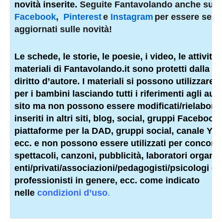
novità inserite.
Seguite Fantavolando anche su
Facebook
,
Pinterest
e
Instagram
per essere sem
aggiornati sulle novità!
Le schede, le storie, le poesie, i video, le attività e
materiali di Fantavolando.it sono protetti dalla l
diritto d’autore. I materiali si possono utilizzare 
per i bambini lasciando tutti i riferimenti agli auto
sito ma non possono essere modificati/rielaborat
inseriti in altri siti, blog, social, gruppi Facebook,
piattaforme per la DAD, gruppi social, canale Yo
ecc. e non possono essere utilizzati per concorsi,
spettacoli, canzoni, pubblicità, laboratori organiz
enti/privati/associazioni/
pedagogisti
/psicologi o a
professionisti
in genere, ecc. come indicato
nelle
condizioni d’uso
.