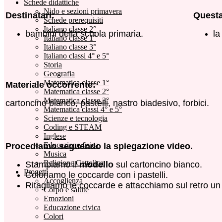
Schede didattiche
Nido e sezioni primavera
Destinatari:
Questa 
Schede prerequisiti
Italiano classe 2°
bambini della scuola primaria.
la
Italiano classe 1°
Italiano classe 3°
Italiano classi 4° e 5°
Storia
Geografia
Matematica classe 1°
Materiale occorrente:
Matematica classe 2°
Matematica classe 3°
cartoncino bianco, pastelli, nastro biadesivo, forbici.
Matematica classi 4° e 5°
Scienze e tecnologia
Coding e STEAM
Inglese
Educazione fisica
Procediamo
seguendo la spiegazione video.
Musica
Religione Cattolica
Stampiamo il
modello
sul cartoncino bianco.
Progetti
Coloriamo le coccarde con i pastelli.
Accoglienza
Ritagliamo le coccarde e attacchiamo sul retro un
Corpo e salute
Emozioni
Educazione civica
Colori