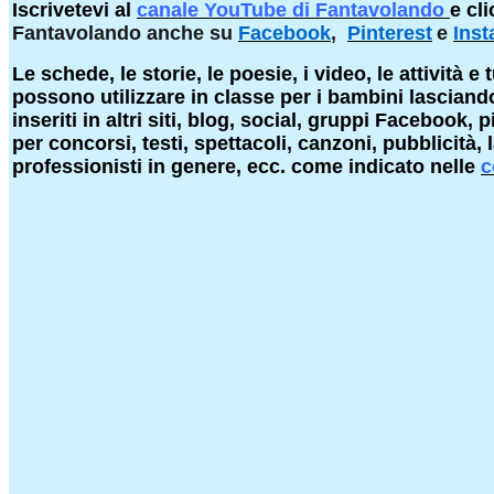
Iscrivetevi al
canale YouTube di Fantavolando
e cli
Fantavolando anche su
Facebook
,
Pinterest
e
Ins
Le schede, le storie, le poesie, i video, le attività e 
possono utilizzare in classe per i bambini lasciando 
inseriti in altri siti, blog, social, gruppi Facebook
per concorsi, testi, spettacoli, canzoni, pubblicità, 
professionisti
in genere, ecc. come indicato nelle
c