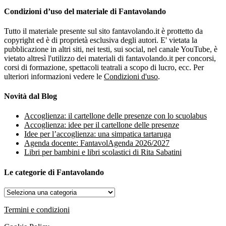
Condizioni d’uso del materiale di Fantavolando
Tutto il materiale presente sul sito fantavolando.it è prottetto da
copyright ed è di proprietà esclusiva degli autori. E' vietata la
pubblicazione in altri siti, nei testi, sui social, nel canale YouTube, è
vietato altresì l'utilizzo dei materiali di fantavolando.it per concorsi,
corsi di formazione, spettacoli teatrali a scopo di lucro, ecc. Per
ulteriori informazioni vedere le
Condizioni d'uso
.
Novità dal Blog
Accoglienza: il cartellone delle presenze con lo scuolabus
Accoglienza: idee per il cartellone delle presenze
Idee per l’accoglienza: una simpatica tartaruga
Agenda docente: FantavolAgenda 2026/2027
Libri per bambini e libri scolastici di Rita Sabatini
Le categorie di Fantavolando
Le
categorie
di
Termini e condizioni
Fantavolando