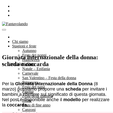
Chi siamo
Stagioni e feste
Autunno
Festa dei nonni
Giornata internazionale della donna:
Halloween
scheda e coccarda
Condizioni d’uso
Inverno
Natale – Epifania
Carnevale
San Valentino – Festa della donna
Primavera
Per la
Giornata
Internazionale della Donna
(8
Festa del papà
marzo) possiamo proporre una
scheda
per invitare i
Pasqua
bambini a riflettere sul significato di questa giornata.
Festa della mamma
Nel post è disponibile anche il
modello
per realizzare
Estate
la
coccarda.
Festa di fine anno
Canzoni