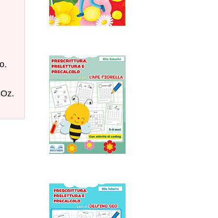
o.
 Oz.