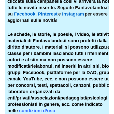
cliccate sulla campanella così vi arriverà la notifi
tutte le novità inserite.
Seguite Fantavolando.it 
su
Facebook
,
Pinterest
e
Instagram
per essere s
aggiornati sulle novità!
Le schede, le storie, le poesie, i video, le attività e
materiali di Fantavolando.it sono protetti dalla l
diritto d’autore. I materiali si possono utilizzare i
classe per i bambini lasciando tutti i riferimenti a
autori e al sito ma non possono essere
modificati/rielaborati, né inseriti in altri siti, blog,
gruppi Facebook, piattaforme per la DAD, gruppi 
canale YouTube, ecc. e non possono essere utiliz
per concorsi, testi, spettacoli, canzoni, pubblicità
laboratori organizzati da
enti/privati/associazioni/
pedagogisti
/psicologi o a
professionisti
in genere, ecc. come indicato
nelle
condizioni d’uso
.