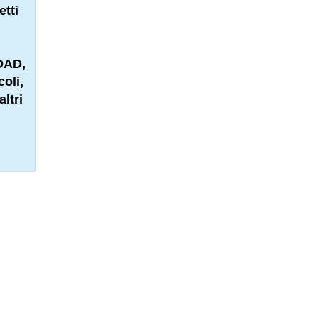
etti
 DAD,
oli,
altri