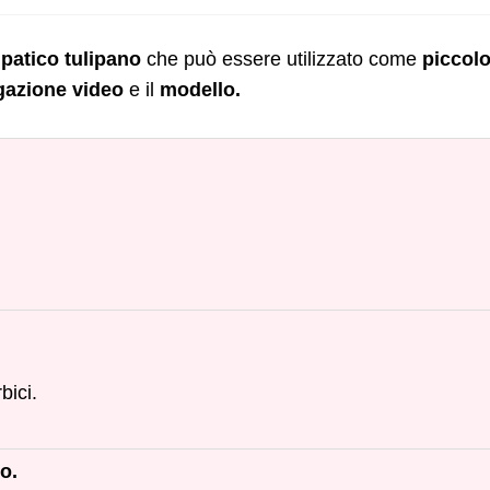
patico tulipano
che può essere utilizzato come
piccol
gazione video
e il
modello.
bici.
o.