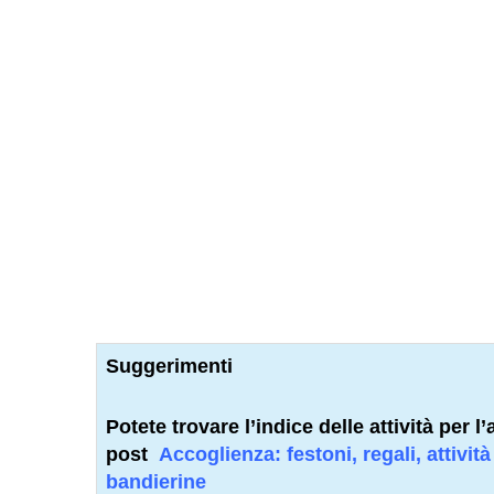
Suggerimenti
Potete trovare l’indice delle attività per
l’
post
Accoglienza: festoni, regali, attivit
bandierine