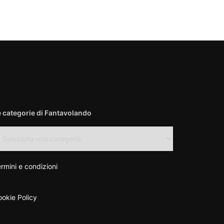
e categorie di Fantavolando
e
tegorie
antavolando
rmini e condizioni
okie Policy