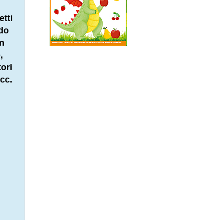
etti
ndo
in
,
tori
cc.