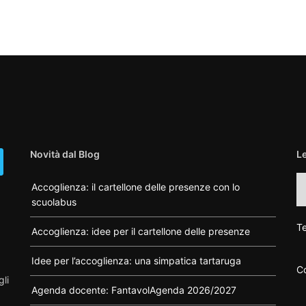
Novità dal Blog
L
L
Accoglienza: il cartellone delle presenze con lo
ca
scuolabus
di
F
Te
Accoglienza: idee per il cartellone delle presenze
Idee per l’accoglienza: una simpatica tartaruga
Co
gli
Agenda docente: FantavolAgenda 2026/2027