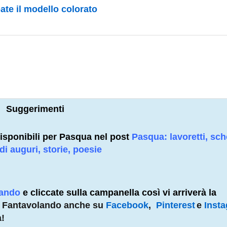
te il modello colorato
Suggerimenti
à disponibili per Pasqua nel post
Pasqua: lavoretti, sc
 di auguri, storie, poesie
lando
e cliccate sulla campanella così vi arriverà la
e Fantavolando anche su
Facebook
,
Pinterest
e
Inst
à!