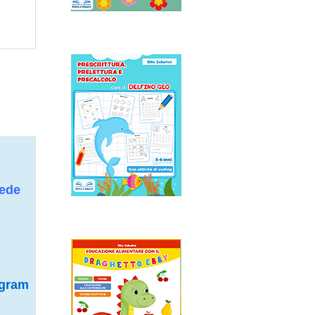
hede
agram