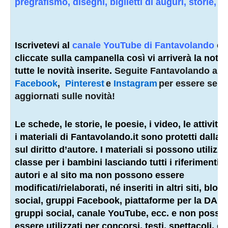
pregrafismo, disegni, biglietti di auguri, storie, p
Iscrivetevi al
canale YouTube di Fantavolando
e
cliccate sulla campanella così vi arriverà la notifi
tutte le novità inserite.
Seguite Fantavolando an
Facebook
,
Pinterest
e
Instagram
per essere sem
aggiornati sulle novità!
Le schede, le storie, le poesie, i video, le attività e
i materiali di Fantavolando.it sono protetti dalla 
sul diritto d’autore. I materiali si possono utilizza
classe per i bambini lasciando tutti i riferimenti a
autori e al sito ma non possono essere
modificati/rielaborati, né inseriti in altri siti, blog,
social, gruppi Facebook, piattaforme per la DAD,
gruppi social, canale YouTube, ecc. e non posso
essere utilizzati per concorsi, testi, spettacoli, c