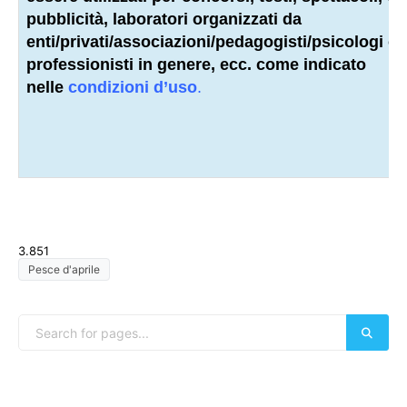
pubblicità, laboratori organizzati da
enti/privati/associazioni/
pedagogisti
/psicologi o a
professionisti
in genere, ecc. come indicato
nelle
condizioni d’uso
.
3.851
Pesce d'aprile