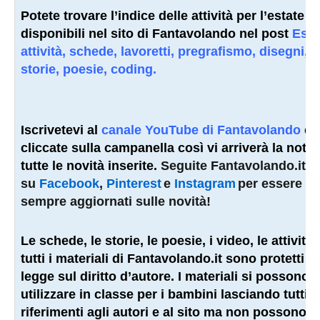
Potete trovare l’indice delle attività per l’estate
disponibili nel sito di Fantavolando nel post
Esta
attività, schede, lavoretti, pregrafismo, disegni,
storie, poesie, coding.
Iscrivetevi al
canale YouTube di Fantavolando
e
cliccate sulla campanella così vi arriverà la notifi
tutte le novità inserite.
Seguite Fantavolando.it 
su
Facebook
,
Pinterest
e
Instagram
per essere
sempre aggiornati sulle novità!
Le schede, le storie, le poesie, i video, le attività 
tutti i materiali di Fantavolando.it sono protetti d
legge sul diritto d’autore. I materiali si possono
utilizzare in classe per i bambini lasciando tutti i
riferimenti agli autori e al sito ma non possono