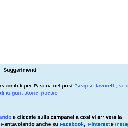
Suggerimenti
à disponibili per Pasqua nel post
Pasqua: lavoretti, sc
 di auguri, storie, poesie
lando
e cliccate sulla campanella così vi arriverà la
e Fantavolando anche su
Facebook
,
Pinterest
e
Inst