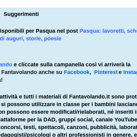
Suggerimenti
à disponibili per Pasqua nel post
Pasqua: lavoretti, sc
 di auguri, storie, poesie
lando
e cliccate sulla campanella così vi arriverà la
e Fantavolando anche su
Facebook
,
Pinterest
e
Inst
à!
attività e tutti i materiali di Fantavolando.it sono prot
li si possono utilizzare in classe per i bambini lascia
 non possono essere modificati/rielaborati, né inseriti 
 piattaforme per la DAD, gruppi social, canale YouTube
ncorsi, testi, spettacoli, canzoni, pubblicità, labora
dagogisti
/psicologi o altri
professionisti
in genere, e