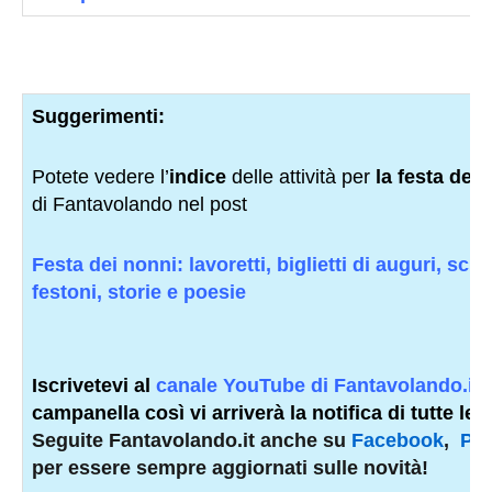
Suggerimenti:
Potete vedere l’
indice
delle attività per
la festa dei
di Fantavolando nel post
Festa dei nonni: lavoretti, biglietti di auguri, sch
festoni, storie e poesie
Iscrivetevi al
canale YouTube di Fantavolando.it
campanella così vi arriverà la notifica di tutte le n
Seguite Fantavolando.it anche su
Facebook
,
Pin
per essere sempre aggiornati sulle novità!