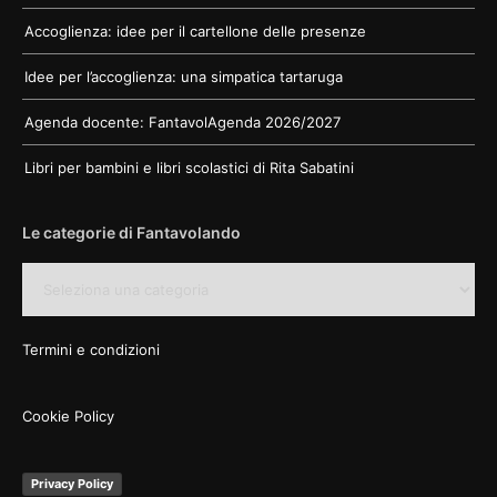
Accoglienza: idee per il cartellone delle presenze
Idee per l’accoglienza: una simpatica tartaruga
Agenda docente: FantavolAgenda 2026/2027
Libri per bambini e libri scolastici di Rita Sabatini
Le categorie di Fantavolando
Le
categorie
di
Fantavolando
Termini e condizioni
Cookie Policy
Privacy Policy