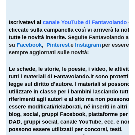
Iscrivetevi al
canale YouTube di Fantavolando
e
cliccate sulla campanella così vi arriverà la notifi
tutte le novità inserite.
Seguite Fantavolando an
su
Facebook
,
Pinterest
e
Instagram
per essere
sempre aggiornati sulle novità!
Le schede, le storie, le poesie, i video, le attività 
tutti i materiali di Fantavolando.it sono protetti d
legge sul diritto d’autore. I materiali si possono
utilizzare in classe per i bambini lasciando tutti i
riferimenti agli autori e al sito ma non possono
essere modificati/rielaborati, né inseriti in altri sit
blog, social, gruppi Facebook, piattaforme per la
DAD, gruppi social, canale YouTube, ecc. e non
possono essere utilizzati per concorsi, testi,