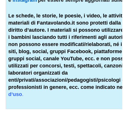
e
Instagram
per essere sempre aggiornati sulle n
Le schede, le storie, le poesie, i video, le attività e
materiali di Fantavolando.it sono protetti dalla l
diritto d’autore. I materiali si possono utilizzare 
i bambini lasciando tutti i riferimenti agli autori e
non possono essere modificati/rielaborati, né inser
siti, blog, social, gruppi Facebook, piattaforme p
gruppi social, canale YouTube, ecc. e non posso
utilizzati per concorsi, testi, spettacoli, canzoni, 
laboratori organizzati da
enti/privati/associazioni/
pedagogisti
/psicologi o a
professionisti
in genere, ecc. come indicato nell
d’uso
.