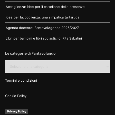
Accoglienza: idee per il cartellone delle presenze
Idee per l’accoglienza: una simpatica tartaruga
Agenda docente: FantavolAgenda 2026/2027
Libri per bambini e libri scolastici di Rita Sabatini
Le categorie di Fantavolando
Le
categorie
di
Fantavolando
Termini e condizioni
Cookie Policy
Privacy Policy