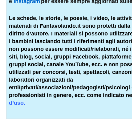
e
Instagram
per essere sempre aggiornati sulle n
Le schede, le storie, le poesie, i video, le attività e
materiali di Fantavolando.it sono protetti dalla l
diritto d’autore. I materiali si possono utilizzare 
i bambini lasciando tutti i riferimenti agli autori e
non possono essere modificati/rielaborati, né inser
siti, blog, social, gruppi Facebook, piattaforme p
gruppi social, canale YouTube, ecc. e non posso
utilizzati per concorsi, testi, spettacoli, canzoni, 
laboratori organizzati da
enti/privati/associazioni/
pedagogisti
/psicologi o a
professionisti
in genere, ecc. come indicato nell
d’uso
.