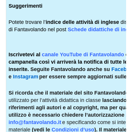
Suggerimenti
Potete trovare l’
indice delle attività di inglese
dispon
di Fantavolando nel post
Schede didattiche di ingl
Iscrivetevi al
canale YouTube di Fantavolando
e 
campanella così vi arriverà la notifica di tutte le 
inserite.
Seguite Fantavolando anche su
Facebo
e
Instagram
per essere sempre aggiornati sulle n
Si ricorda che il materiale del sito Fantavolando
p
utilizzato per l’attività didattica in classe
lasciando tut
riferimenti agli autori e al copyright,
ma per quals
utilizzo
è necessario chiedere l’autorizzazione
sc
info@fantavolando.it
e specificando come si intend
materiale
(vedi le
Condizioni d’uso
).
Il materiale d