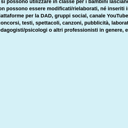
li si possono utilizzare in classe per i bambini lascia
 non possono essere modificati/rielaborati, né inseriti 
 piattaforme per la DAD, gruppi social, canale YouTube
ncorsi, testi, spettacoli, canzoni, pubblicità, labora
dagogisti
/psicologi o altri
professionisti
in genere, e