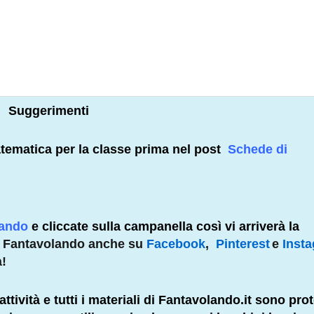
Suggerimenti
atematica per la classe prima nel post
Schede di
lando
e cliccate sulla campanella così vi arriverà la
e Fantavolando anche su
Facebook
,
Pinterest
e
Inst
à!
attività e tutti i materiali di Fantavolando.it sono prot