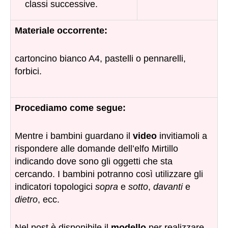
classi successive.
Materiale occorrente:
cartoncino bianco A4, pastelli o pennarelli,
forbici.
Procediamo come segue:
Mentre i bambini guardano il
video
invitiamoli a
rispondere alle domande dell’elfo Mirtillo
indicando dove sono gli oggetti che sta
cercando. I bambini potranno così utilizzare gli
indicatori topologici
sopra
e
sotto
,
davanti
e
dietro
, ecc.
Nel post è disponibile il
modello
per realizzare