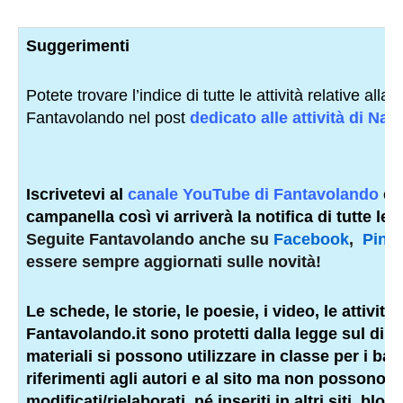
Suggerimenti
Potete trovare l’indice di tutte le attività relative alla 
Fantavolando nel post
dedicato alle attività di Nata
Iscrivetevi al
canale YouTube di Fantavolando
e 
campanella così vi arriverà la notifica di tutte le n
Seguite Fantavolando anche su
Facebook
,
Pinte
essere sempre aggiornati sulle novità!
Le schede, le storie, le poesie, i video, le attività e
Fantavolando.it sono protetti dalla legge sul dirit
materiali si possono utilizzare in classe per i bam
riferimenti agli autori e al sito ma non possono 
modificati/rielaborati, né inseriti in altri siti, blog