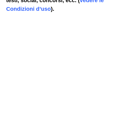
testi, social, concorsi, ecc. (
vedere le
Condizioni d’uso
).