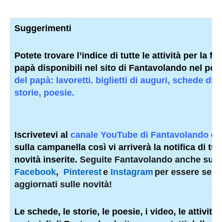
Suggerimenti
Potete trovare l’indice di tutte le attività per la fe
papà disponibili nel sito di Fantavolando nel po
del papà: lavoretti. biglietti di auguri, schede did
storie, poesie.
Iscrivetevi al
canale YouTube di Fantavolando
e 
sulla campanella così vi arriverà la notifica di tutt
novità inserite.
Seguite Fantavolando anche su
Facebook
,
Pinterest
e
Instagram
per essere sem
aggiornati sulle novità!
Le schede, le storie, le poesie, i video, le attività e