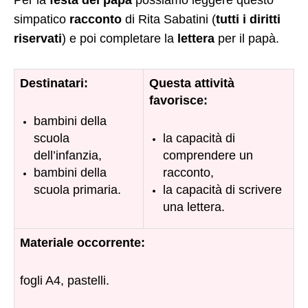
Per la
festa del papà
possiamo leggere questo
simpatico
racconto
di Rita Sabatini (
tutti i diritti
riservati
) e poi completare la
lettera
per il papà.
Destinatari:
Questa attività
favorisce:
bambini della
scuola
la capacità di
dell’infanzia,
comprendere un
bambini della
racconto,
scuola primaria.
la capacità di scrivere
una lettera.
Materiale occorrente:
fogli A4, pastelli.