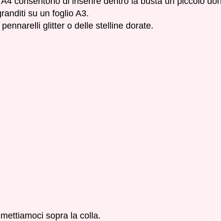
 A4 consentono di inserire dentro la busta un piccolo dono
randiti su un foglio A3.
ennarelli glitter o delle stelline dorate.
e mettiamoci sopra la colla.