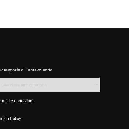
e categorie di Fantavolando
e
tegorie
antavolando
rmini e condizioni
okie Policy