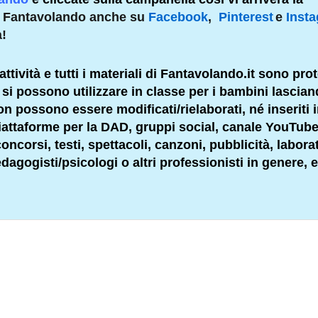
e Fantavolando anche su
Facebook
,
Pinterest
e
Inst
à!
attività e tutti i materiali di Fantavolando.it sono prot
li si possono utilizzare in classe per i bambini lascia
 non possono essere modificati/rielaborati, né inseriti 
 piattaforme per la DAD, gruppi social, canale YouTube
ncorsi, testi, spettacoli, canzoni, pubblicità, labora
dagogisti
/psicologi o altri
professionisti
in genere, e