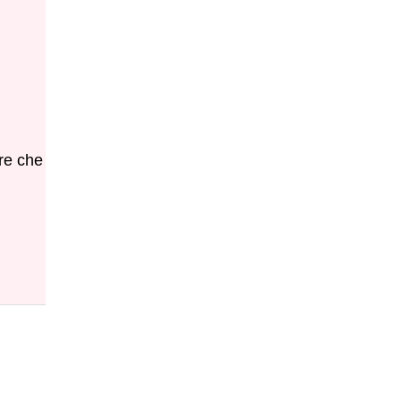
e che trovate in fondo al pdf dei