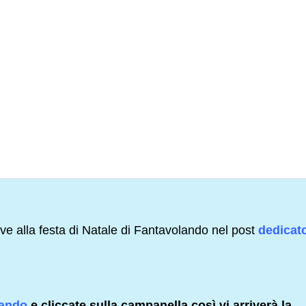
lative alla festa di Natale di Fantavolando nel post
dedicato
lando
e cliccate sulla campanella così vi arriverà la