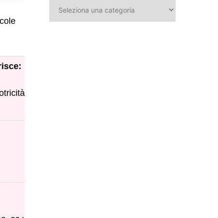
Categorie
ccole
risce:
tricità fine.