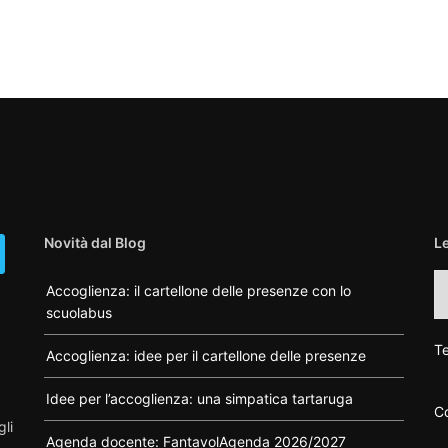
Novità dal Blog
L
L
Accoglienza: il cartellone delle presenze con lo
ca
scuolabus
di
F
Te
Accoglienza: idee per il cartellone delle presenze
Idee per l’accoglienza: una simpatica tartaruga
Co
gli
Agenda docente: FantavolAgenda 2026/2027