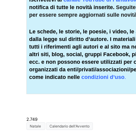
notifica di tutte le novità inserite.
Seguit
per essere sempre aggiornati sulle novit
Le schede, le storie, le poesie, i video, le 
dalla legge sul diritto d’autore. I materia
tutti i riferimenti agli autori e al sito ma
altri siti, blog, social, gruppi Facebook,
ecc. e non possono essere utilizzati per co
organizzati da enti/privati/associazioni/
pe
come indicato nelle
condizioni d’uso
.
2.749
Natale
Calendario dell'Avvento