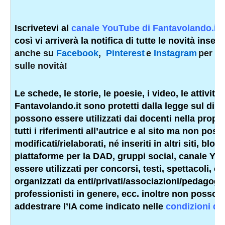
Iscrivetevi al
canale YouTube di Fantavolando.it
così vi arriverà la notifica di tutte le novità inseri
anche su
Facebook
,
Pinterest
e
Instagram
per e
sulle novità!
Le schede, le storie, le poesie, i video, le attività e
Fantavolando.it sono protetti dalla legge sul diritt
possono essere utilizzati dai docenti nella propr
tutti i riferimenti all’autrice e al sito ma non po
modificati/rielaborati, né inseriti in altri siti, bl
piattaforme per la DAD, gruppi social, canale Y
essere utilizzati per concorsi, testi, spettacoli, c
organizzati da enti/privati/associazioni/
pedagogis
professionisti
in genere, ecc. inoltre non possono
addestrare l’IA come indicato nelle
condizioni d’