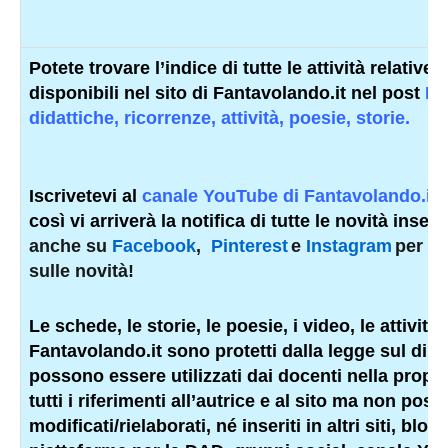
Potete trovare l’indice di tutte le attività relative
disponibili nel sito di Fantavolando.it nel post
Ed
didattiche, ricorrenze, attività, poesie, storie.
Iscrivetevi al
canale YouTube di Fantavolando.it
così vi arriverà la notifica di tutte le novità inseri
anche su
Facebook
,
Pinterest
e
Instagram
per e
sulle novità!
Le schede, le storie, le poesie, i video, le attività e
Fantavolando.it sono protetti dalla legge sul diritt
possono essere utilizzati dai docenti nella propr
tutti i riferimenti all’autrice e al sito ma non po
modificati/rielaborati, né inseriti in altri siti, bl